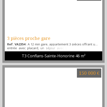
3 pièces proche gare
Ref. VA2354
: A 12 min gare, appartement 3 pièces offrant une
entrée avec placard, un séjour avec balcon exposé sud, 2
chambres, une salle d'eau, un WC séparé, une cave, place de
T3 Conflans-Sainte-Honorine
46 m²
parking collective dans la résidence. Proche de la gare et des
écoles, cet appartement est pour vous. Contactez rapidement
l'agence alibi immobilier pour une visite. M.Martinho Tel : 06 51
23 93 47
150 000 €