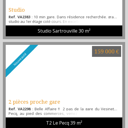
Studio
Ref. VA2383
: 10 min gare. Dans résidence recherchée, grand
studio au 1er étage coté cours. En excellent état avec une cave.
Vendu loué 650 € CC. Venez le visiter avec Alibi immobilier...
Studio Sartrouville
30 m²
159 000 €
Nouveauté
2 pièces proche gare
Ref. VA2298
: Belle Affaire !! 2 pas de la gare du Vesinet-le
Pecq, au pied des commerces, venez découvrir ce 2 pièces
rénové (double vitrage, isolation intérieur, électricité refaite,
T2 Le Pecq
39 m²
entièrement repeint pour la vente), offrant, une entrée
séparée, un séjour lumineux, une cuisine aménagée et