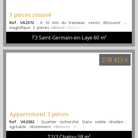
3 pièces rénové
Ref. VA2372
: A 10 min du tramway, venez découvrir ce
magnifique 3 pièces rénové récemment offrant une entrée
avec placard, un séjour avec balcon, une cuisine séparée
T3 Saint-Germain-en-Laye
60 m²
aménagée et équipée, 2 chambres, une salle de bain, un WC
séparé, une cave et place de parking libre dans la résidence.
Aucun travaux à prévoir, ascenseur. Contactez rapidement
l'agence ALIBI IMMOBILIER . Tel : 06 51 23 93 47
278 415 €
Appartement 3 pièces
Ref. VA2382
: Quartier recherché. Dans petite résidence
agréable récemment rénovée et ravalée avec isolation.
Appartement d'environ 60 m2, au 3ème et dernier étage avec
T2/3 Chatou
58 m²
vue dégagée sur La Défense, comprenant entrée, séjour,