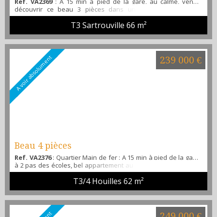
Ref. VA2369
: A 15 min à pied de la gare, au calme, venez
découvrir ce beau 3 pièces dans une petite copropriété,
offrant, une entrée, un séjour lumineux, une cuisine séparée
T3 Sartrouville
66 m²
et totalement aménagée et équipée, 2 chambres spacieuses,
une salle d'eau, un WC, de nombreux placards, une cave et
une place de parking privée. Résidence fermée et sécurisée
au calme. Contactez-nous rapidement . M.Ma...
A voir absolument
239 000 €
Beau 4 pièces
Ref. VA2376
: Quartier Main de fer : A 15 min à pied de la gare,
à 2 pas des écoles, bel appartement au 1 er étage offrant une
entrée avec placard, un grand séjour ( 3 ème chambre possible
T3/4 Houilles
62 m²
), une cuisine séparée et aménagée, 2 chambres, une salle
d'eau, un WC séparé, une buanderie, rangements, une cave et
une place de parking extérieur privée. Aucun travaux à prévoir,
aucun vis à vis. Résidence fermée...
249 000 €