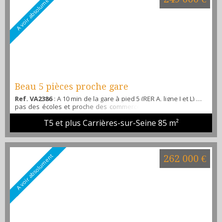
A voir absolument
Beau 5 pièces proche gare
Ref. VA2386
: A 10 min de la gare à pied 5 (RER A, ligne J et L) à 2
pas des écoles et proche des commerces venez découvrir ce
beau 5 pièces familiale en étage élevé, offrant un séjour de
T5 et plus Carrières-sur-Seine
85 m²
plus de 30M2 avec son espace salon et salle à manger, une
cuisine ouvert totalement aménagée et équipée, un cellier, 3
chambres avec placard ( possible 4 ), une salle de bain et WC
séparé, place de parking privée . I...
A voir absolument
262 000 €