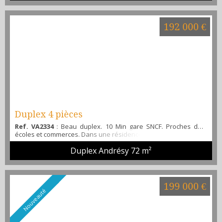
équipée, une belle chambre, une salle de bain avec coin pour
la machine à laver, un WC, une cave d...
192 000 €
Duplex 4 pièces
Ref. VA2334
: Beau duplex. 10 Min gare SNCF. Proches des
écoles et commerces. Dans une résidence sécurisée, charmant
appartement en duplex au 2ème étage, avec au rdc, une
Duplex Andrésy
72 m²
entrée avec placards, grand séjour donnant sur terrasse,
cuisine équipée, wc, cellier, à l'étage, 2 chambres dont une
avec terrasse, salle de bains, palier aménagé en bureau... 2
places de parking en intérieur. Venez le visiter...
199 000 €
Nouveauté