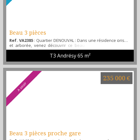
Beau 3 pièces
Ref. VA2385
: Quartier DENOUVAL : Dans une résidence prisée
et arborée, venez découvrir ce beau 3 pièces offrant, une
entrée, un séjour avec balcon exposé plein sud, une cuisine
T3 Andrésy
65 m²
séparée et aménagée, 2 chambres avec placard, une salle de
bain, WC indépendant, une cave et une place de parking en
sous-sol. Résidence très calme avec gardien sur place. Venez
le visiter avec l'agence ALIBI IMMOBILIER. Tel :...
235 000 €
A saisir
Beau 3 pièces proche gare