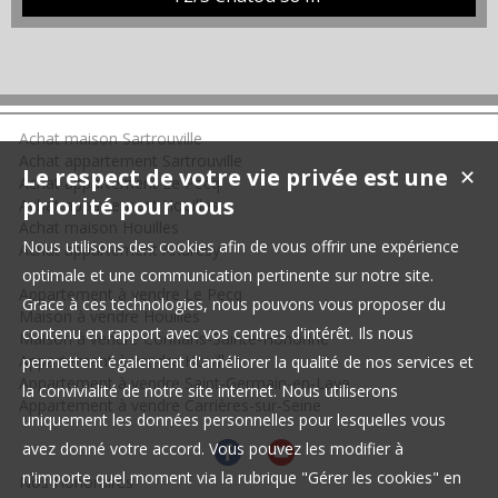
cuisine, salle de bains, 2 chambres dont une en enfilade. place
de parking et cave. Chauffage individuel gaz. Venez le visiter
avec Alibi immobilier...
Achat maison Sartrouville
Achat appartement Sartrouville
Le respect de votre vie privée est une
✕
Achat appartement Le Pecq
priorité pour nous
Achat appartement Houilles
Achat maison Houilles
Nous utilisons des cookies afin de vous offrir une expérience
Achat appartement Andrésy
optimale et une communication pertinente sur notre site.
Appartement à vendre Le Pecq
Grace à ces technologies, nous pouvons vous proposer du
Maison à vendre Houilles
contenu en rapport avec vos centres d'intérêt. Ils nous
Maison à vendre Conflans-Sainte-Honorine
Appartement à vendre Houilles
permettent également d'améliorer la qualité de nos services et
Appartement à vendre Saint-Germain-en-Laye
la convivialité de notre site internet. Nous utiliserons
Appartement à vendre Carrières-sur-Seine
uniquement les données personnelles pour lesquelles vous
avez donné votre accord. Vous pouvez les modifier à
n'importe quel moment via la rubrique "Gérer les cookies" en
Nos Honoraires