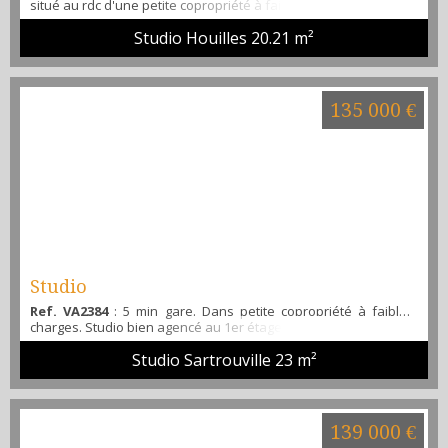
situé au rdc d'une petite copropriété à faible charges, constitué
d'un coin cuisine, séjour, belle salle de bain... Venez le visiter
Studio Houilles
20.21 m²
avec Alibi immobilier...
135 000 €
Studio
Ref. VA2384
: 5 min gare. Dans petite copropriété à faibles
charges. Studio bien agencé au 1er étage. Abri de jardin. Venez
le visiter avec Alibi immobilier...
Studio Sartrouville
23 m²
139 000 €