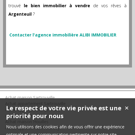
trouvé
le bien immobilier à vendre
de vos rêves à
Argenteuil
?
Contacter l'agence immobilière ALIBI IMMOBILIER
Achat maison Sartrouville
Achat appartement Sartrouville
Le respect de votre vie privée est une
✕
Achat appartement Le Pecq
priorité pour nous
Achat appartement Houilles
Achat maison Houilles
Nous utilisons des cookies afin de vous offrir une expérience
Achat appartement Andrésy
optimale et une communication pertinente sur notre site.