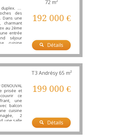
72 m²
duplex. 10
roches des
192 000 €
s. Dans une
e, charmant
lex au 2ème
 une entrée
and séjour
se, cuisine
Détails
à l'étage, 2
une avec
ains, palier
.. 2 places
ur. Venez le
T3 Andrésy
65 m²
er DENOUVAL
199 000 €
e prisée et
couvrir ce
frant, une
avec balcon
une cuisine
nagée, 2
d, une salle
Détails
ndant, une
 parking en
 très calme