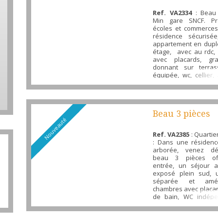
Ref. VA2334
: Beau 
Min gare SNCF. P
écoles et commerce
résidence sécurisé
appartement en dup
étage, avec au rdc,
avec placards, gr
donnant sur terras
équipée, wc, cellier, 
chambres dont 
terrasse, salle de b
aménagé en bureau.
de parking en intérie
Beau 3 pièces
visiter...
Nouveauté
Ref. VA2385
: Quarti
: Dans une résidenc
arborée, venez dé
beau 3 pièces of
entrée, un séjour 
exposé plein sud, 
séparée et amé
chambres avec placar
de bain, WC indépe
cave et une place de
sous-sol. Résidence