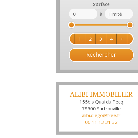
Surface
à
1
2
3
4
+
ALIBI IMMOBILIER
155bis Quai du Pecq
78500
Sartrouville
alibi.diego@free.fr
06 11 13 31 32