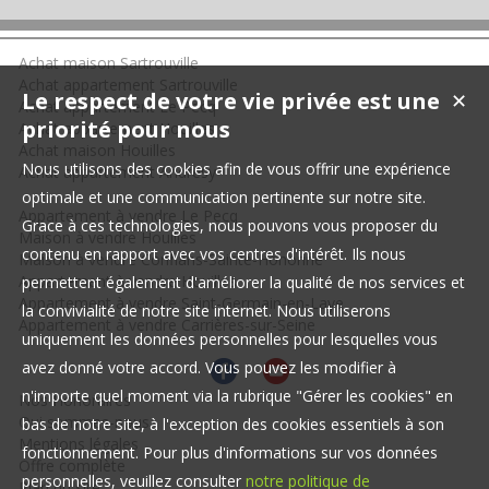
Achat maison Sartrouville
Achat appartement Sartrouville
Le respect de votre vie privée est une
✕
Achat appartement Le Pecq
priorité pour nous
Achat appartement Houilles
Achat maison Houilles
Nous utilisons des cookies afin de vous offrir une expérience
Achat appartement Andrésy
optimale et une communication pertinente sur notre site.
Appartement à vendre Le Pecq
Grace à ces technologies, nous pouvons vous proposer du
Maison à vendre Houilles
contenu en rapport avec vos centres d'intérêt. Ils nous
Maison à vendre Conflans-Sainte-Honorine
Appartement à vendre Houilles
permettent également d'améliorer la qualité de nos services et
Appartement à vendre Saint-Germain-en-Laye
la convivialité de notre site internet. Nous utiliserons
Appartement à vendre Carrières-sur-Seine
uniquement les données personnelles pour lesquelles vous
avez donné votre accord. Vous pouvez les modifier à
n'importe quel moment via la rubrique "Gérer les cookies" en
Nos Honoraires
Qui sommes-nous
bas de notre site, à l'exception des cookies essentiels à son
Mentions légales
fonctionnement. Pour plus d'informations sur vos données
Offre complète
personnelles, veuillez consulter
notre politique de
Plan du site