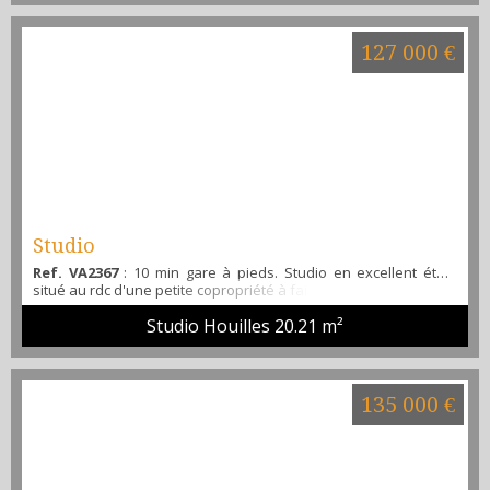
127 000 €
Studio
Ref. VA2367
: 10 min gare à pieds. Studio en excellent état,
situé au rdc d'une petite copropriété à faible charges, constitué
d'un coin cuisine, séjour, belle salle de bain... Venez le visiter
Studio Houilles
20.21 m²
avec Alibi immobilier...
135 000 €