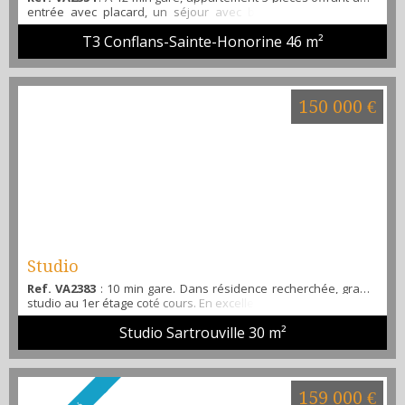
entrée avec placard, un séjour avec balcon exposé sud, 2
chambres, une salle d'eau, un WC séparé, une cave, place de
T3 Conflans-Sainte-Honorine
46 m²
parking collective dans la résidence. Proche de la gare et des
écoles, cet appartement est pour vous. Contactez rapidement
l'agence alibi immobilier pour une visite. M.Martinho Tel : 06 51
23 93 47
150 000 €
Studio
Ref. VA2383
: 10 min gare. Dans résidence recherchée, grand
studio au 1er étage coté cours. En excellent état avec une cave.
Vendu loué 650 € CC. Venez le visiter avec Alibi immobilier...
Studio Sartrouville
30 m²
159 000 €