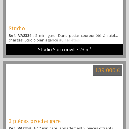
Studio
Ref. VA2384
: 5 min gare. Dans petite copropriété à faibles
charges. Studio bien agencé au 1er étage. Abri de jardin. Venez
le visiter avec Alibi immobilier...
Studio Sartrouville
23 m²
139 000 €
3 pièces proche gare
Ref. VA2354
: A 12 min gare, appartement 3 pièces offrant une