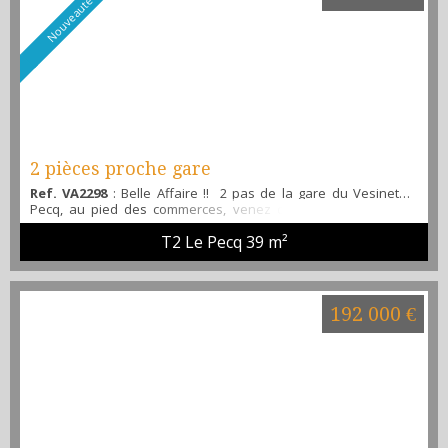
Nouveauté
2 pièces proche gare
Ref. VA2298
: Belle Affaire !! 2 pas de la gare du Vesinet-le
Pecq, au pied des commerces, venez découvrir ce 2 pièces
rénové (double vitrage, isolation intérieur, électricité refaite,
T2 Le Pecq
39 m²
entièrement repeint pour la vente), offrant, une entrée
séparée, un séjour lumineux, une cuisine aménagée et
équipée, une belle chambre, une salle de bain avec coin pour
la machine à laver, un WC, une cave d...
192 000 €