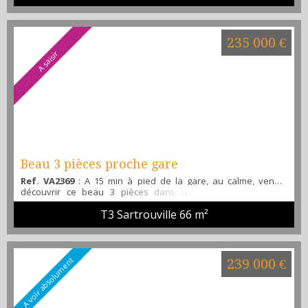
bain, WC indépendant, une cave et une place de parking en
sous-sol. Résidence très calme avec gardien sur place. Venez
le visiter avec l'agence ALIBI IMMOBILIER. Tel :...
235 000 €
A saisir
Beau 3 pièces proche gare
Ref. VA2369
: A 15 min à pied de la gare, au calme, venez
découvrir ce beau 3 pièces dans une petite copropriété,
offrant, une entrée, un séjour lumineux, une cuisine séparée
T3 Sartrouville
66 m²
et totalement aménagée et équipée, 2 chambres spacieuses,
une salle d'eau, un WC, de nombreux placards, une cave et
une place de parking privée. Résidence fermée et sécurisée
au calme. Contactez-nous rapidement . M.Ma...
A voir absolument
239 000 €