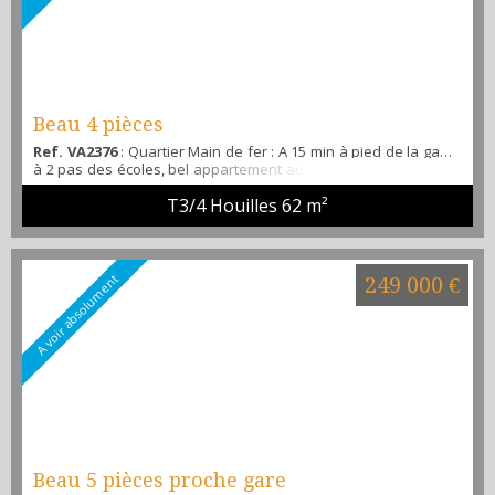
Beau 4 pièces
Ref. VA2376
: Quartier Main de fer : A 15 min à pied de la gare,
à 2 pas des écoles, bel appartement au 1 er étage offrant une
entrée avec placard, un grand séjour ( 3 ème chambre possible
T3/4 Houilles
62 m²
), une cuisine séparée et aménagée, 2 chambres, une salle
d'eau, un WC séparé, une buanderie, rangements, une cave et
une place de parking extérieur privée. Aucun travaux à prévoir,
aucun vis à vis. Résidence fermée...
A voir absolument
249 000 €
Beau 5 pièces proche gare