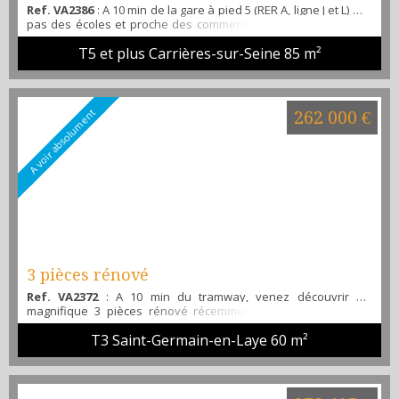
Ref. VA2386
: A 10 min de la gare à pied 5 (RER A, ligne J et L) à 2
pas des écoles et proche des commerces venez découvrir ce
beau 5 pièces familiale en étage élevé, offrant un séjour de
T5 et plus Carrières-sur-Seine
85 m²
plus de 30M2 avec son espace salon et salle à manger, une
cuisine ouvert totalement aménagée et équipée, un cellier, 3
chambres avec placard ( possible 4 ), une salle de bain et WC
séparé, place de parking privée . I...
A voir absolument
262 000 €
3 pièces rénové
Ref. VA2372
: A 10 min du tramway, venez découvrir ce
magnifique 3 pièces rénové récemment offrant une entrée
avec placard, un séjour avec balcon, une cuisine séparée
T3 Saint-Germain-en-Laye
60 m²
aménagée et équipée, 2 chambres, une salle de bain, un WC
séparé, une cave et place de parking libre dans la résidence.
Aucun travaux à prévoir, ascenseur. Contactez rapidement
l'agence ALIBI IMMOBILIER . Tel : 06 51 23 93 47