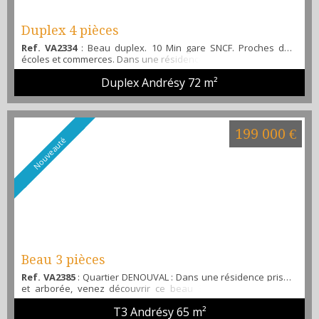
Duplex 4 pièces
Ref. VA2334
: Beau duplex. 10 Min gare SNCF. Proches des
écoles et commerces. Dans une résidence sécurisée, charmant
appartement en duplex au 2ème étage, avec au rdc, une
Duplex Andrésy
72 m²
entrée avec placards, grand séjour donnant sur terrasse,
cuisine équipée, wc, cellier, à l'étage, 2 chambres dont une
avec terrasse, salle de bains, palier aménagé en bureau... 2
places de parking en intérieur. Venez le visiter...
199 000 €
Nouveauté
Beau 3 pièces
Ref. VA2385
: Quartier DENOUVAL : Dans une résidence prisée
et arborée, venez découvrir ce beau 3 pièces offrant, une
entrée, un séjour avec balcon exposé plein sud, une cuisine
T3 Andrésy
65 m²
séparée et aménagée, 2 chambres avec placard, une salle de