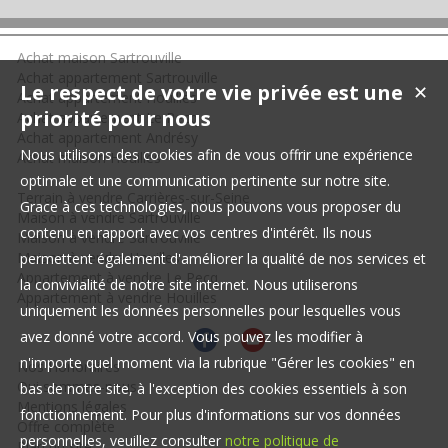
Achat maison Sartrouville
Achat appartement Sartrouville
Le respect de votre vie privée est une
✕
Achat appartement Houilles
priorité pour nous
Achat appartement Le Pecq
Achat appartement Andrésy
Nous utilisons des cookies afin de vous offrir une expérience
Achat maison Houilles
optimale et une communication pertinente sur notre site.
Terrain à vendre Carrières-sur-Seine
Grace à ces technologies, nous pouvons vous proposer du
Maison à vendre Sartrouville
contenu en rapport avec vos centres d'intérêt. Ils nous
Maison à vendre Sartrouville
Maison à vendre Houilles
permettent également d'améliorer la qualité de nos services et
Appartement à vendre Le Pecq
la convivialité de notre site internet. Nous utiliserons
Appartement à vendre Houilles
uniquement les données personnelles pour lesquelles vous
avez donné votre accord. Vous pouvez les modifier à
n'importe quel moment via la rubrique "Gérer les cookies" en
Nos Honoraires
Qui sommes-nous
bas de notre site, à l'exception des cookies essentiels à son
Mentions légales
fonctionnement. Pour plus d'informations sur vos données
Offre complète
personnelles, veuillez consulter
notre politique de
Plan du site