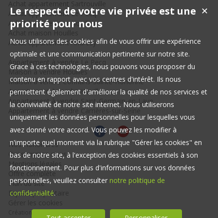
Achat appartement Sartrouville
Le respect de votre vie privée est une
✕
Achat appartement Le Pecq
priorité pour nous
Achat appartement Houilles
Achat maison Houilles
Nous utilisons des cookies afin de vous offrir une expérience
Achat appartement Andrésy
optimale et une communication pertinente sur notre site.
Appartement à vendre Le Pecq
Grace à ces technologies, nous pouvons vous proposer du
Maison à vendre Houilles
contenu en rapport avec vos centres d'intérêt. Ils nous
Maison à vendre Conflans-Sainte-Honorine
Appartement à vendre Houilles
permettent également d'améliorer la qualité de nos services et
Appartement à vendre Saint-Germain-en-Laye
la convivialité de notre site internet. Nous utiliserons
Appartement à vendre Carrières-sur-Seine
uniquement les données personnelles pour lesquelles vous
avez donné votre accord. Vous pouvez les modifier à
n'importe quel moment via la rubrique "Gérer les cookies" en
Nos Honoraires
Qui sommes-nous
bas de notre site, à l'exception des cookies essentiels à son
Mentions légales
fonctionnement. Pour plus d'informations sur vos données
Offre complète
personnelles, veuillez consulter
notre politique de
Plan du site
Espace propriétaire
confidentialité
.
Gérer les cookies
Création site immobilier
Tout accepter
Personnaliser