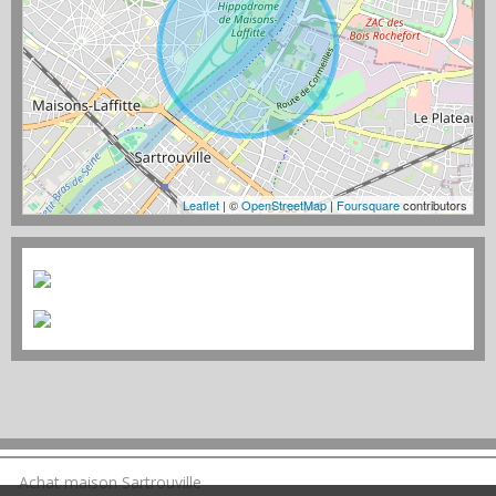
Leaflet
| ©
OpenStreetMap
|
Foursquare
contributors
Achat maison Sartrouville