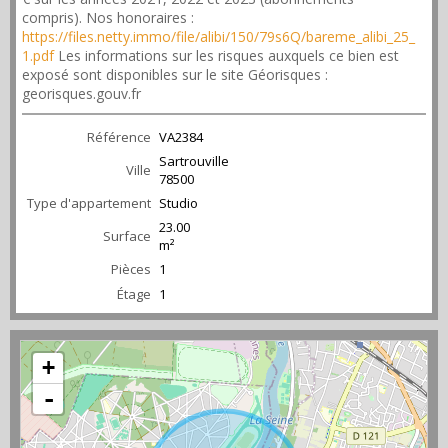
compris). Nos honoraires :
https://files.netty.immo/file/alibi/150/79s6Q/bareme_alibi_25_
1.pdf
Les informations sur les risques auxquels ce bien est
exposé sont disponibles sur le site Géorisques :
georisques.gouv.fr
Référence
VA2384
Sartrouville
Ville
78500
Type d'appartement
Studio
23.00
Surface
m²
Pièces
1
Étage
1
+
-