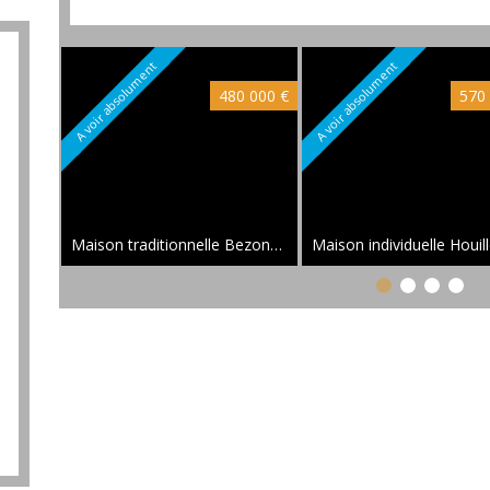
A voir absolument
A voir absolument
480 000 €
570
Maison traditionnelle Bezons
100 m²