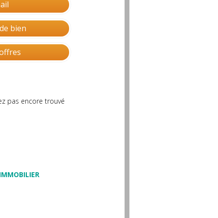
ail
de bien
offres
vez pas encore trouvé
 IMMOBILIER