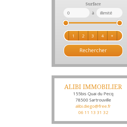
Surface
à
1
2
3
4
+
ALIBI IMMOBILIER
155bis Quai du Pecq
78500
Sartrouville
alibi.diego@free.fr
06 11 13 31 32