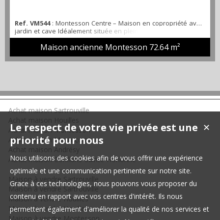
Ref. VM544
: Montesson Centre – Maison en copropriété avec
jardin et cave Idéalement située en plein cœur de Montesson,
cette charmante maison offre un cadre de vie recherché :
Maison ancienne Montesson
72.64 m²
commerces, écoles et transports à quelques minutes à pied,
dans un environnement calme et familial. Description du bien :
D’une surface de 79 m² au sol répartie sur trois niveaux,
l’ensemble offre des espaces optimisés et u...
Achat maison Sartrouville
Achat maison Houilles
Le respect de votre vie privée est une
✕
Achat maison Montesson
priorité pour nous
Achat maison Maurecourt
Achat maison Andrésy
Nous utilisons des cookies afin de vous offrir une expérience
Achat maison Conflans-Sainte-Honorine
optimale et une communication pertinente sur notre site.
Maison à vendre Sartrouville
Grace à ces technologies, nous pouvons vous proposer du
Maison à vendre Sartrouville
contenu en rapport avec vos centres d'intérêt. Ils nous
Maison à vendre Houilles
Maison à vendre Houilles
permettent également d'améliorer la qualité de nos services et
Maison à vendre Montesson