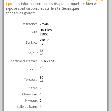
1.pdf
Les informations sur les risques auxquels ce bien est
exposé sont disponibles sur le site Géorisques :
georisques.gouv.fr
Référence
VM487
Houilles
Ville
78800
220.00
Surface
m²
32
Séjour
m²
Superficie du terrain
05 a 73 ca
22
Balcon
m²
30
Terrasse
m²
Pièces
9
Chambres
6
Niveaux
5
Salle de bains
1