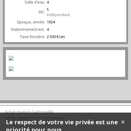
Salle d'eau
4
5
WC
Indépendant
Epoque, année
1924
Stationnement ext.
4
Taxe foncière
2 500 €/an
Achat maison Sartrouville
Achat appartement Sartrouville
Le respect de votre vie privée est une
✕
Achat appartement Le Pecq
priorité pour nous
Achat appartement Houilles