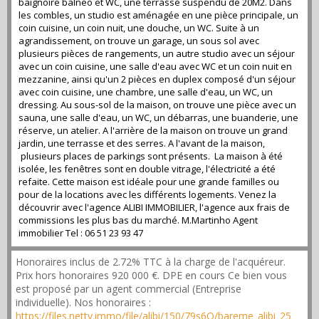
baignoire balnéo et WC, une terrasse suspendu de 20M2. Dans
les combles, un studio est aménagée en une pièce principale, un
coin cuisine, un coin nuit, une douche, un WC. Suite à un
agrandissement, on trouve un garage, un sous sol avec
plusieurs pièces de rangements, un autre studio avec un séjour
avec un coin cuisine, une salle d'eau avec WC et un coin nuit en
mezzanine, ainsi qu'un 2 pièces en duplex composé d'un séjour
avec coin cuisine, une chambre, une salle d'eau, un WC, un
dressing. Au sous-sol de la maison, on trouve une pièce avec un
sauna, une salle d'eau, un WC, un débarras, une buanderie, une
réserve, un atelier. A l'arrière de la maison on trouve un grand
jardin, une terrasse et des serres. A l'avant de la maison,
plusieurs places de parkings sont présents. La maison à été
isolée, les fenêtres sont en double vitrage, l'électricité a été
refaite. Cette maison est idéale pour une grande familles ou
pour de la locations avec les différents logements. Venez la
découvrir avec l'agence ALIBI IMMOBILIER, l'agence aux frais de
commissions les plus bas du marché. M.Martinho Agent
immobilier Tel : 06 51 23 93 47
Honoraires inclus de 2.72% TTC à la charge de l'acquéreur.
Prix hors honoraires 920 000 €. DPE en cours Ce bien vous
est proposé par un agent commercial (Entreprise
individuelle). Nos honoraires :
https://files.netty.immo/file/alibi/150/79s6Q/bareme_alibi_25_