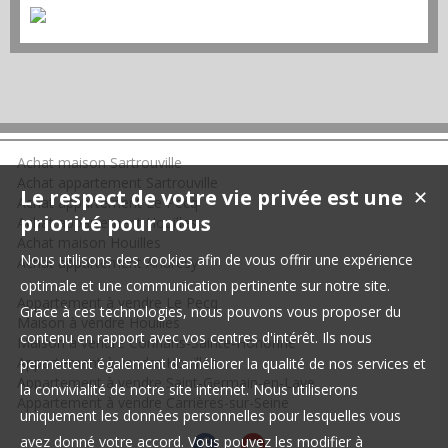
Achat maison Sartrouville
Achat appartement Sartrouville
Le respect de votre vie privée est une
✕
Achat appartement Le Pecq
priorité pour nous
Achat appartement Houilles
Achat maison Houilles
Nous utilisons des cookies afin de vous offrir une expérience
Achat appartement Andrésy
optimale et une communication pertinente sur notre site.
Appartement à vendre Le Pecq
Grace à ces technologies, nous pouvons vous proposer du
Maison à vendre Houilles
contenu en rapport avec vos centres d'intérêt. Ils nous
Maison à vendre Conflans-Sainte-Honorine
Appartement à vendre Houilles
permettent également d'améliorer la qualité de nos services et
Appartement à vendre Saint-Germain-en-Laye
la convivialité de notre site internet. Nous utiliserons
Appartement à vendre Carrières-sur-Seine
uniquement les données personnelles pour lesquelles vous
avez donné votre accord. Vous pouvez les modifier à