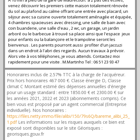
A 10 min à pied de la gare de Maurecourt à 2 pas des écoles,
venez découvrir les premiers cette maison totalement rénovée
du sol au plafond au calme offrant une entrée avec placard, un
séjour avec sa cuisine ouverte totalement aménagée et équipée,
4 chambres spacieuses avec dressing, une salle de bain avec
coin buanderie, une salle d'eau , 2 wc, un garage, un jardin
arboré ou le barbecue à trouvé sa place ainsi que l'espace jeux
pour enfants ou la balançoire et le trampoline seront les
bienvenus . Les parents pourront aussi profiter d'un jaccuzi
dans un endroit à l'abri des regards. Aucun travaux à prévoir.
Alors vite à vos téléphones, je vous attends. Contactez moi
rapidement pour une visite . M.Martinho Tel : 06 51 23 93 47
Honoraires inclus de 2.57% TTC à la charge de l'acquéreur.
Prix hors honoraires 467 000 €. Classe énergie D, Classe
climat C Montant estimé des dépenses annuelles d'énergie
pour un usage standard : entre 1850.00 € et 2300.00 € sur
les années 2021, 2022 et 2023 (abonnements compris). Ce
bien vous est proposé par un agent commercial (Entreprise
individuelle). Nos honoraires :
https://files.netty.immo/file/alibi/150/79s6Q/bareme_alibi_25_
1.pdf
Les informations sur les risques auxquels ce bien est
exposé sont disponibles sur le site Géorisques :
georisques.gouv.fr