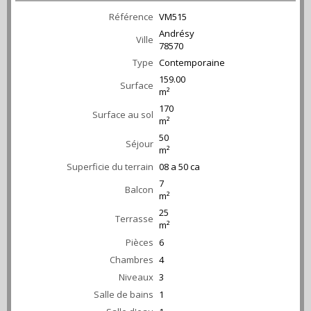
Référence
VM515
Andrésy
Ville
78570
Type
Contemporaine
159.00
Surface
m²
170
Surface au sol
m²
50
Séjour
m²
Superficie du terrain
08 a 50 ca
7
Balcon
m²
25
Terrasse
m²
Pièces
6
Chambres
4
Niveaux
3
Salle de bains
1