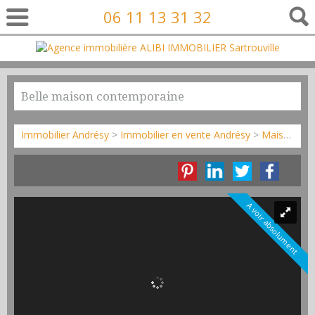
06 11 13 31 32
Belle maison contemporaine
Immobilier Andrésy
>
Immobilier en vente Andrésy
>
Maison Contemporaine en vente Andrésy
A voir absolument