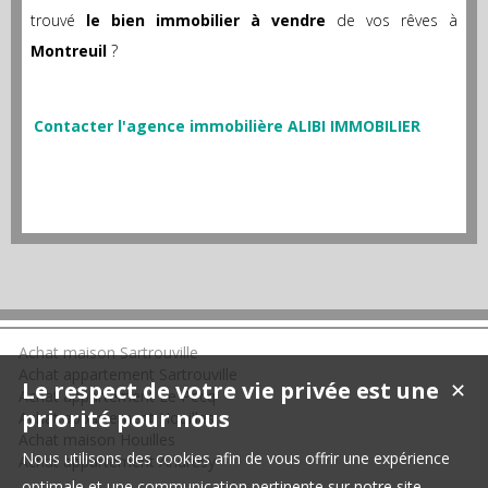
trouvé
le bien immobilier à vendre
de vos rêves à
Montreuil
?
Contacter l'agence immobilière ALIBI IMMOBILIER
Achat maison Sartrouville
Achat appartement Sartrouville
Le respect de votre vie privée est une
✕
Achat appartement Le Pecq
priorité pour nous
Achat appartement Houilles
Achat maison Houilles
Nous utilisons des cookies afin de vous offrir une expérience
Achat appartement Andrésy
optimale et une communication pertinente sur notre site.