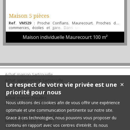
Maison 5 pièces
Ref. VM529
: Proche Conflans. Maurecourt. Proches des
commerces, écoles et gare. Dans une rue calme, maison
rénovée en 2019, comprenant au rdc, entrée, bureau, chambre,
Maison individuelle Maurecourt
100 m²
cuisine, séjour avec poêle à bois et un accès à une belle
terrasse de 30 m2. A l'étage grande suite parentale avec salle
de bains et rangements, sous-sol en rdj comprenant cave,
cuisine d'été, buanderie, garage, chambre et sdb possibl...
Achat maison Sartrouville
Achat appartement Sartrouville
Le respect de votre vie privée est une
✕
Achat appartement Le Pecq
priorité pour nous
Achat appartement Houilles
Achat maison Houilles
Nous utilisons des cookies afin de vous offrir une expérience
Achat appartement Andrésy
optimale et une communication pertinente sur notre site.
Appartement à vendre Le Pecq
Grace à ces technologies, nous pouvons vous proposer du
Maison à vendre Houilles
contenu en rapport avec vos centres d'intérêt. Ils nous
Maison à vendre Conflans-Sainte-Honorine