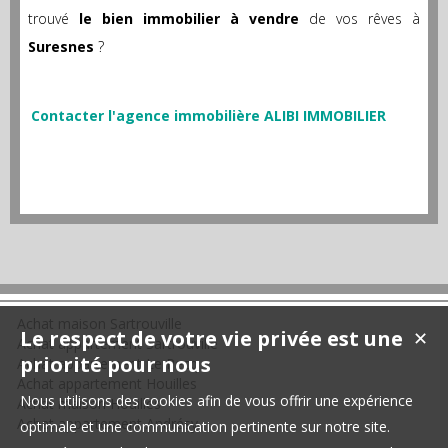
trouvé
le bien immobilier à vendre
de vos rêves à
Suresnes
?
Contacter l'agence immobilière ALIBI IMMOBILIER
Achat maison Sartrouville
Le respect de votre vie privée est une
✕
Achat appartement Sartrouville
priorité pour nous
Achat appartement Le Pecq
Achat appartement Houilles
Nous utilisons des cookies afin de vous offrir une expérience
Achat maison Houilles
Achat appartement Andrésy
optimale et une communication pertinente sur notre site.