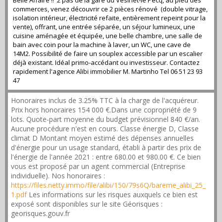
Belle Affaire !! 2 pas de la gare du Vesinet-le Pecq, au pied des
commerces, venez découvrir ce 2 pièces rénové (double vitrage,
isolation intérieur, électricité refaite, entièrement repeint pour la
vente), offrant, une entrée séparée, un séjour lumineux, une
cuisine aménagée et équipée, une belle chambre, une salle de
bain avec coin pour la machine à laver, un WC, une cave de
14M2. Possibilité de faire un souplex accessible par un escalier
déjà existant. Idéal primo-accédant ou investisseur. Contactez
rapidement l'agence Alibi immobilier M. Martinho Tel 06 51 23 93
47
Honoraires inclus de 3.25% TTC à la charge de l'acquéreur.
Prix hors honoraires 154 000 €.Dans une copropriété de 9
lots. Quote-part moyenne du budget prévisionnel 840 €/an.
Aucune procédure n'est en cours. Classe énergie D, Classe
climat D Montant moyen estimé des dépenses annuelles
d'énergie pour un usage standard, établi à partir des prix de
l'énergie de l'année 2021 : entre 680.00 et 980.00 €. Ce bien
vous est proposé par un agent commercial (Entreprise
individuelle). Nos honoraires :
https://files.netty.immo/file/alibi/150/79s6Q/bareme_alibi_25_
1.pdf
Les informations sur les risques auxquels ce bien est
exposé sont disponibles sur le site Géorisques :
georisques.gouv.fr