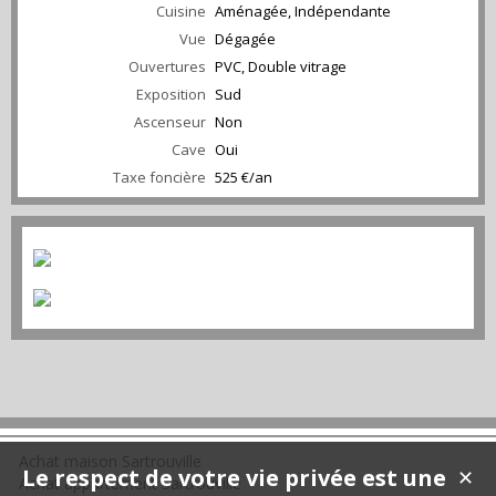
Cuisine
Aménagée, Indépendante
Vue
Dégagée
Ouvertures
PVC, Double vitrage
Exposition
Sud
Ascenseur
Non
Cave
Oui
Taxe foncière
525 €/an
Achat maison Sartrouville
Le respect de votre vie privée est une
✕
Achat appartement Sartrouville