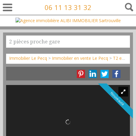
06 11 13 31 32
2 pièces proche gare
Immobilier Le Pecq
>
Immobilier en vente Le Pecq
>
T2 en vente Le Pecq
Nouveauté