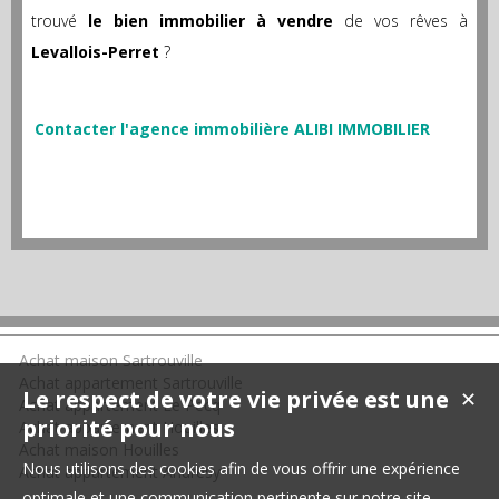
trouvé
le bien immobilier à vendre
de vos rêves à
Levallois-Perret
?
Contacter l'agence immobilière ALIBI IMMOBILIER
Achat maison Sartrouville
Achat appartement Sartrouville
Le respect de votre vie privée est une
✕
Achat appartement Le Pecq
priorité pour nous
Achat appartement Houilles
Achat maison Houilles
Nous utilisons des cookies afin de vous offrir une expérience
Achat appartement Andrésy
optimale et une communication pertinente sur notre site.