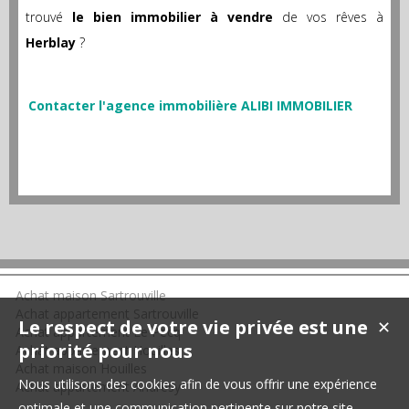
trouvé
le bien immobilier à vendre
de vos rêves à
Herblay
?
Contacter l'agence immobilière ALIBI IMMOBILIER
Achat maison Sartrouville
Achat appartement Sartrouville
Le respect de votre vie privée est une
✕
Achat appartement Le Pecq
priorité pour nous
Achat appartement Houilles
Achat maison Houilles
Nous utilisons des cookies afin de vous offrir une expérience
Achat appartement Andrésy
optimale et une communication pertinente sur notre site.