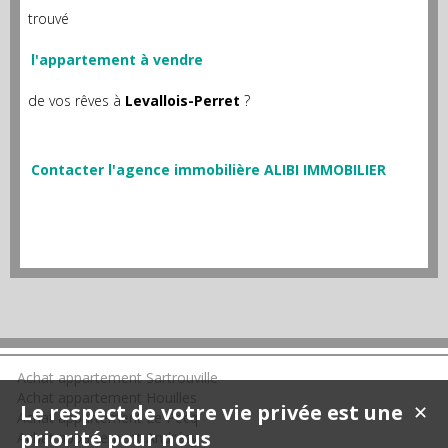
trouvé
l'appartement à vendre
de vos rêves à
Levallois-Perret
?
Contacter l'agence immobilière ALIBI IMMOBILIER
Achat appartement Sartrouville
Achat appartement Houilles
Le respect de votre vie privée est une
✕
Achat appartement Le Pecq
priorité pour nous
Achat appartement Andrésy