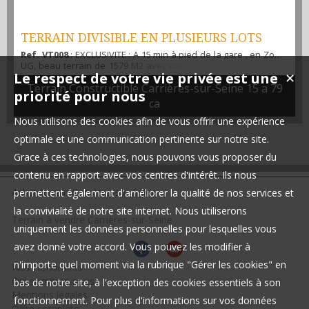
TERRAIN DIVISIBLE EN PLUSIEURS LOTS
Ref. VT008
: EXCLUSIVITE : A 15 min à pied de la gare , en Zone
UG, beau terrain de 1579 M2 avec une maison de 3 pièces de
Le respect de votre vie privée est une
✕
70M2, agrandissement possible. Division possible. Contactez
Terrain Constructible Carrières-sur-Seine 15 a 79
rapidement l'agence ALIBI IMMOBILIER, l'agence aux frais de
priorité pour nous
commissions les plus bas du marché. M.Martinho agent
ca
commercial . Tel : 06 51 23 93 47
Nous utilisons des cookies afin de vous offrir une expérience
optimale et une communication pertinente sur notre site.
Grace à ces technologies, nous pouvons vous proposer du
contenu en rapport avec vos centres d'intérêt. Ils nous
Achat terrain Carrières-sur-Seine
permettent également d'améliorer la qualité de nos services et
la convivialité de notre site internet. Nous utiliserons
Terrain à vendre Carrières-sur-Seine
uniquement les données personnelles pour lesquelles vous
avez donné votre accord. Vous pouvez les modifier à
n'importe quel moment via la rubrique "Gérer les cookies" en
Nos Honoraires
Qui sommes-nous
bas de notre site, à l'exception des cookies essentiels à son
Mentions légales
fonctionnement. Pour plus d'informations sur vos données
Offre complète