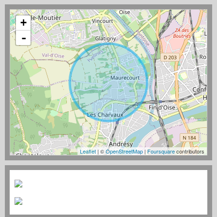
+
-
Leaflet
| ©
OpenStreetMap
|
Foursquare
contributors