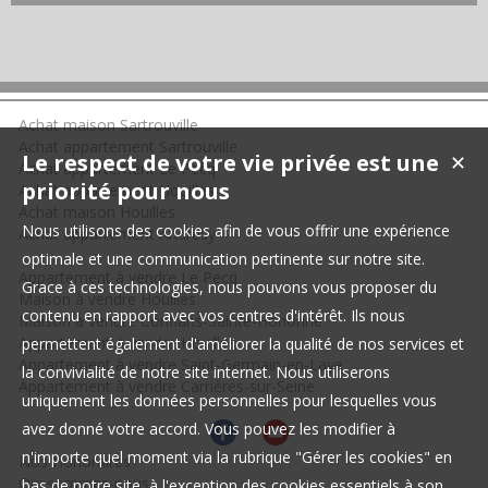
Achat maison Sartrouville
Achat appartement Sartrouville
Le respect de votre vie privée est une
✕
Achat appartement Le Pecq
priorité pour nous
Achat appartement Houilles
Achat maison Houilles
Nous utilisons des cookies afin de vous offrir une expérience
Achat appartement Andrésy
optimale et une communication pertinente sur notre site.
Appartement à vendre Le Pecq
Grace à ces technologies, nous pouvons vous proposer du
Maison à vendre Houilles
contenu en rapport avec vos centres d'intérêt. Ils nous
Maison à vendre Conflans-Sainte-Honorine
Appartement à vendre Houilles
permettent également d'améliorer la qualité de nos services et
Appartement à vendre Saint-Germain-en-Laye
la convivialité de notre site internet. Nous utiliserons
Appartement à vendre Carrières-sur-Seine
uniquement les données personnelles pour lesquelles vous
avez donné votre accord. Vous pouvez les modifier à
n'importe quel moment via la rubrique "Gérer les cookies" en
Nos Honoraires
Qui sommes-nous
bas de notre site, à l'exception des cookies essentiels à son