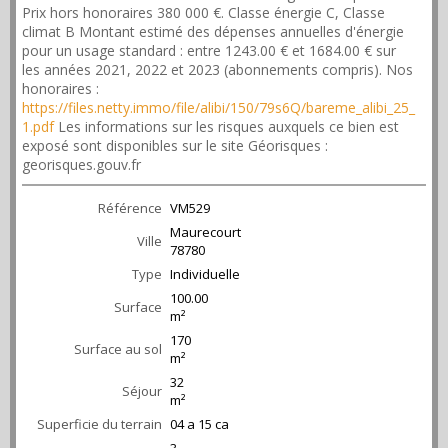
Prix hors honoraires 380 000 €. Classe énergie C, Classe
climat B Montant estimé des dépenses annuelles d'énergie
pour un usage standard : entre 1243.00 € et 1684.00 € sur
les années 2021, 2022 et 2023 (abonnements compris). Nos
honoraires :
https://files.netty.immo/file/alibi/150/79s6Q/bareme_alibi_25_
1.pdf
Les informations sur les risques auxquels ce bien est
exposé sont disponibles sur le site Géorisques :
georisques.gouv.fr
Référence
VM529
Maurecourt
Ville
78780
Type
Individuelle
100.00
Surface
m²
170
Surface au sol
m²
32
Séjour
m²
Superficie du terrain
04 a 15 ca