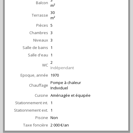
3
Balcon
m²
30
Terrasse
m²
Pièces
5
Chambres
3
Niveaux
3
Salle de bains
1
Salle d'eau
1
2
WC
Indépendant
Epoque, année
1970
Pompe à chaleur
Chauffage
Individuel
Cuisine
Aménagée et équipée
Stationnement int.
1
Stationnement ext.
1
Piscine
Non
Taxe foncière
2 000 €/an