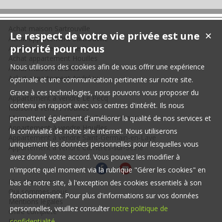
Achat maison Sartrouville
Le respect de votre vie privée est une
✕
Achat appartement Sartrouville
priorité pour nous
Achat appartement Le Pecq
Achat appartement Houilles
Nous utilisons des cookies afin de vous offrir une expérience
Achat maison Houilles
Achat appartement Andrésy
optimale et une communication pertinente sur notre site.
Grace à ces technologies, nous pouvons vous proposer du
Appartement à vendre Le Pecq
contenu en rapport avec vos centres d'intérêt. Ils nous
Maison à vendre Houilles
Maison à vendre Conflans-Sainte-Honorine
permettent également d'améliorer la qualité de nos services et
Appartement à vendre Houilles
la convivialité de notre site internet. Nous utiliserons
Appartement à vendre Saint-Germain-en-Laye
uniquement les données personnelles pour lesquelles vous
Appartement à vendre Carrières-sur-Seine
avez donné votre accord. Vous pouvez les modifier à
n'importe quel moment via la rubrique "Gérer les cookies" en
Nos Honoraires
bas de notre site, à l'exception des cookies essentiels à son
Qui sommes-nous
fonctionnement. Pour plus d'informations sur vos données
Mentions légales
personnelles, veuillez consulter
notre politique de
Offre complète
Plan du site
confidentialité
.